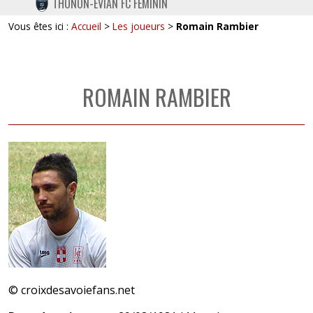
THONON-EVIAN FC FÉMININ
TWITTER
Vous êtes ici :
Accueil
>
Les joueurs
>
Romain Rambier
INSTAGRAM
ROMAIN RAMBIER
© croixdesavoiefans.net