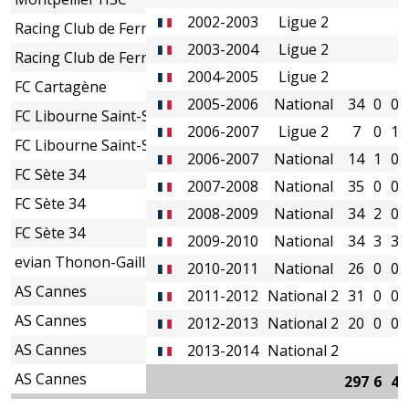
2002-2003
Ligue 2
Racing Club de Ferrol
2003-2004
Ligue 2
Racing Club de Ferrol
2004-2005
Ligue 2
FC Cartagène
2005-2006
National
34
0
0
FC Libourne Saint-Seurin
2006-2007
Ligue 2
7
0
1
FC Libourne Saint-Seurin
2006-2007
National
14
1
0
FC Sète 34
2007-2008
National
35
0
0
FC Sète 34
2008-2009
National
34
2
0
FC Sète 34
2009-2010
National
34
3
3
evian Thonon-Gaillard FC
2010-2011
National
26
0
0
AS Cannes
2011-2012
National 2
31
0
0
AS Cannes
2012-2013
National 2
20
0
0
AS Cannes
2013-2014
National 2
AS Cannes
297
6
4