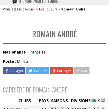
THONON-EVIAN FC FÉMININ
TWITTER
Vous êtes ici :
Accueil
>
Les joueurs
>
Romain André
INSTAGRAM
ROMAIN ANDRÉ
Nationalité
: France
Poste
: Milieu
Partager
Tweeter
Partager
Mail
CARRIÈRE DE ROMAIN ANDRÉ
CLUBS
PAYS
SAISONS
DIVISIONS
2018-2019
National 2
0
0
0
0