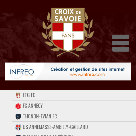
Dépli
ACCUEIL
ETG FC
FORUM
FC ANNECY
THONON-EVIAN FC
CONTACT
US ANNEMASSE-AMBILLY-GAILLARD
FACEBOOK