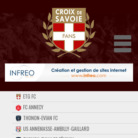
Dépli
ACCUEIL
ETG FC
FORUM
FC ANNECY
THONON-EVIAN FC
CONTACT
US ANNEMASSE-AMBILLY-GAILLARD
FACEBOOK