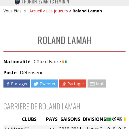
THONON-EVIAN FC FÉMININ
TWITTER
Vous êtes ici :
Accueil
>
Les joueurs
>
Roland Lamah
INSTAGRAM
ROLAND LAMAH
Nationalité
: Côte d'Ivoire
Poste
: Défenseur
Partager
Tweeter
Partager
Mail
CARRIÈRE DE ROLAND LAMAH
CLUBS
PAYS
SAISONS
DIVISIONS
2010-2011
Ligue 2
0
0
0
0