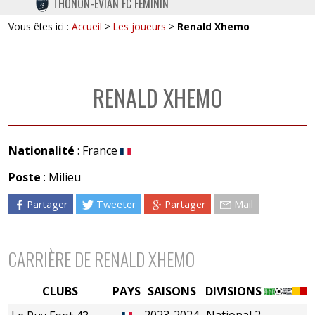
THONON-EVIAN FC FÉMININ
TWITTER
Vous êtes ici :
Accueil
>
Les joueurs
>
Renald Xhemo
INSTAGRAM
RENALD XHEMO
Nationalité
: France
Poste
: Milieu
Partager
Tweeter
Partager
Mail
CARRIÈRE DE RENALD XHEMO
CLUBS
PAYS
SAISONS
DIVISIONS
2023-2024
National 2