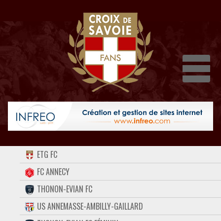
Dépli
ACCUEIL
ETG FC
FORUM
FC ANNECY
THONON-EVIAN FC
CONTACT
US ANNEMASSE-AMBILLY-GAILLARD
FACEBOOK