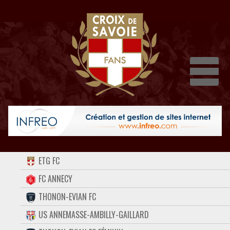
Dépli
ACCUEIL
ETG FC
FORUM
FC ANNECY
THONON-EVIAN FC
CONTACT
US ANNEMASSE-AMBILLY-GAILLARD
FACEBOOK