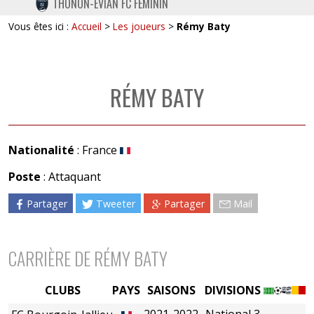
THONON-EVIAN FC FÉMININ
TWITTER
Vous êtes ici :
Accueil
>
Les joueurs
>
Rémy Baty
INSTAGRAM
RÉMY BATY
Nationalité
: France
Poste
: Attaquant
Partager
Tweeter
Partager
Mail
CARRIÈRE DE RÉMY BATY
CLUBS
PAYS
SAISONS
DIVISIONS
2021-2022
National 3