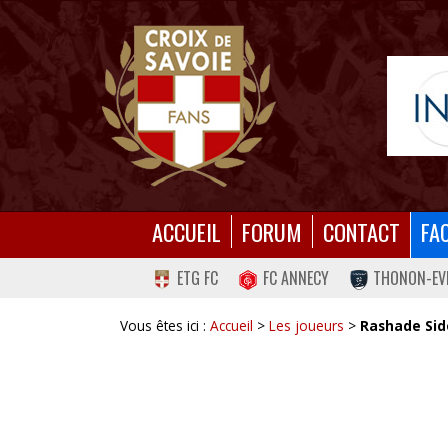
ACCUEIL
FORUM
CONTACT
FA
ETG FC
FC ANNECY
THONON-EV
Vous êtes ici :
Accueil
>
Les joueurs
>
Rashade Sid