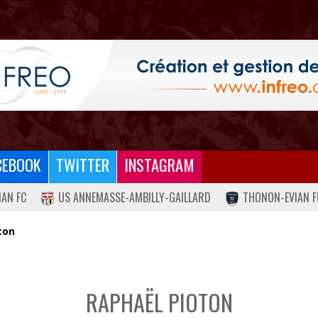
CEBOOK
TWITTER
INSTAGRAM
IAN FC
US ANNEMASSE-AMBILLY-GAILLARD
THONON-EVIAN F
ton
RAPHAËL PIOTON