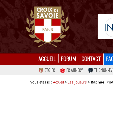
ACCUEIL
FORUM
CONTACT
FA
ETG FC
FC ANNECY
THONON-EV
Vous êtes ici :
Accueil
>
Les joueurs
>
Raphaël Pio