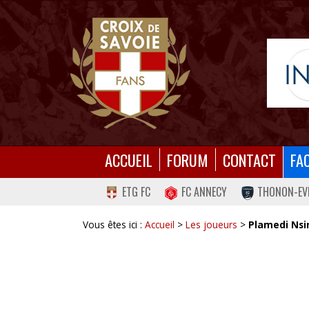
ACCUEIL
FORUM
CONTACT
FA
ETG FC
FC ANNECY
THONON-EV
Vous êtes ici :
Accueil
>
Les joueurs
>
Plamedi Nsi