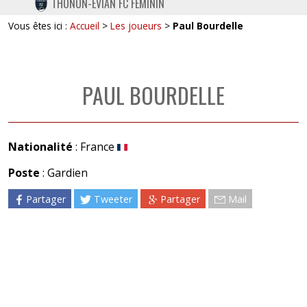
THONON-EVIAN FC FÉMININ
TWITTER
Vous êtes ici :
Accueil
>
Les joueurs
>
Paul Bourdelle
INSTAGRAM
PAUL BOURDELLE
Nationalité
: France
Poste
: Gardien
Partager
Tweeter
Partager
Mail