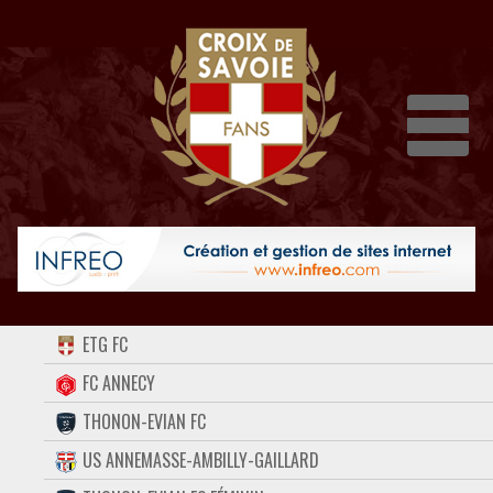
Dépli
ACCUEIL
ETG FC
FORUM
FC ANNECY
THONON-EVIAN FC
CONTACT
US ANNEMASSE-AMBILLY-GAILLARD
FACEBOOK