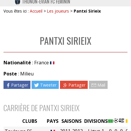
THONON-EVIAN FC FÉMININ
TWITTER
Vous êtes ici :
Accueil
>
Les joueurs
>
Pantxi Sirieix
INSTAGRAM
PANTXI SIRIEIX
Nationalité
: France
Poste
: Milieu
Partager
Tweeter
Partager
Mail
CARRIÈRE DE PANTXI SIRIEIX
CLUBS
PAYS
SAISONS
DIVISIONS
2011-2012
Ligue 1
0
0
0
0