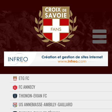
Dépli
ACCUEIL
ETG FC
FORUM
FC ANNECY
THONON-EVIAN FC
CONTACT
US ANNEMASSE-AMBILLY-GAILLARD
FACEBOOK