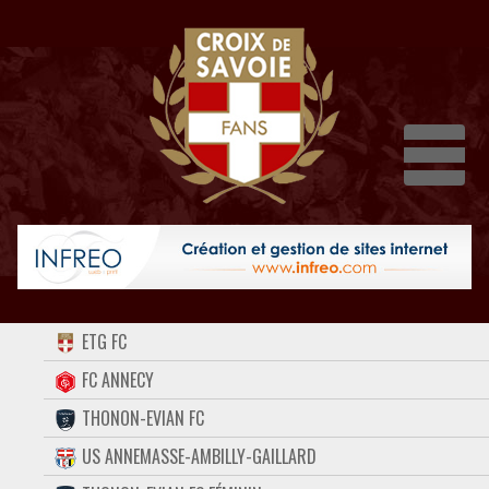
Dépli
ACCUEIL
ETG FC
FORUM
FC ANNECY
THONON-EVIAN FC
CONTACT
US ANNEMASSE-AMBILLY-GAILLARD
FACEBOOK