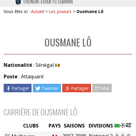
THONON-EVIAN FC FÉMININ
TWITTER
Vous êtes ici :
Accueil
>
Les joueurs
>
Ousmane Lô
INSTAGRAM
OUSMANE LÔ
Nationalité
: Sénégal
Poste
: Attaquant
Partager
Tweeter
Partager
Mail
CARRIÈRE DE OUSMANE LÔ
CLUBS
PAYS
SAISONS
DIVISIONS
2007-2008
National 2
0
0
0
0