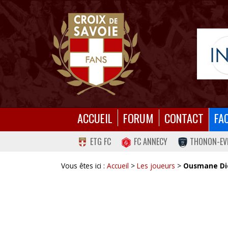
ACCUEIL
FORUM
CONTACT
FA
ETG FC
FC ANNECY
THONON-EV
Vous êtes ici :
Accueil
>
Les joueurs
>
Ousmane Di