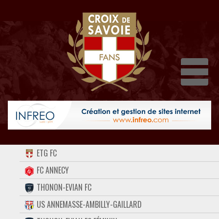
Dépli
ACCUEIL
ETG FC
FORUM
FC ANNECY
THONON-EVIAN FC
CONTACT
US ANNEMASSE-AMBILLY-GAILLARD
FACEBOOK