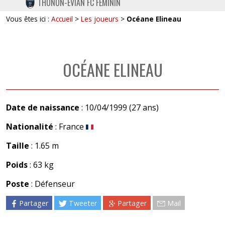
THONON-EVIAN FC FÉMININ
TWITTER
Vous êtes ici :
Accueil
>
Les joueurs
>
Océane Elineau
INSTAGRAM
OCÉANE ELINEAU
Date de naissance
: 10/04/1999 (27 ans)
Nationalité
: France
Taille
: 1.65 m
Poids
: 63 kg
Poste
: Défenseur
Partager
Tweeter
Partager
Mail