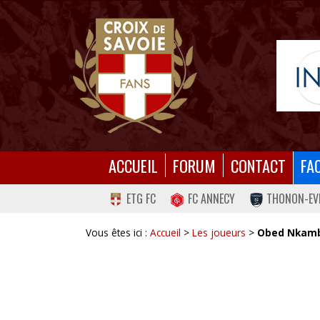
ACCUEIL
FORUM
CONTACT
FA
ETG FC
FC ANNECY
THONON-EV
Vous êtes ici :
Accueil
>
Les joueurs
>
Obed Nkam