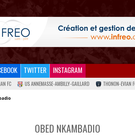
CEBOOK
TWITTER
INSTAGRAM
IAN FC
US ANNEMASSE-AMBILLY-GAILLARD
THONON-EVIAN F
badio
OBED NKAMBADIO