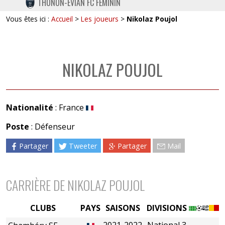
THONON-EVIAN FC FÉMININ
TWITTER
Vous êtes ici :
Accueil
>
Les joueurs
>
Nikolaz Poujol
INSTAGRAM
NIKOLAZ POUJOL
Nationalité
: France
Poste
: Défenseur
Partager
Tweeter
Partager
Mail
CARRIÈRE DE NIKOLAZ POUJOL
CLUBS
PAYS
SAISONS
DIVISIONS
2021-2022
National 3