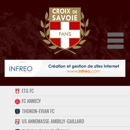
Dépli
ACCUEIL
ETG FC
FORUM
FC ANNECY
THONON-EVIAN FC
CONTACT
US ANNEMASSE-AMBILLY-GAILLARD
FACEBOOK