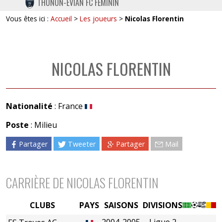
THONON-EVIAN FC FÉMININ
TWITTER
Vous êtes ici :
Accueil
>
Les joueurs
>
Nicolas Florentin
INSTAGRAM
NICOLAS FLORENTIN
Nationalité
: France
Poste
: Milieu
Partager
Tweeter
Partager
Mail
CARRIÈRE DE NICOLAS FLORENTIN
CLUBS
PAYS
SAISONS
DIVISIONS
2004-2005
Ligue 2