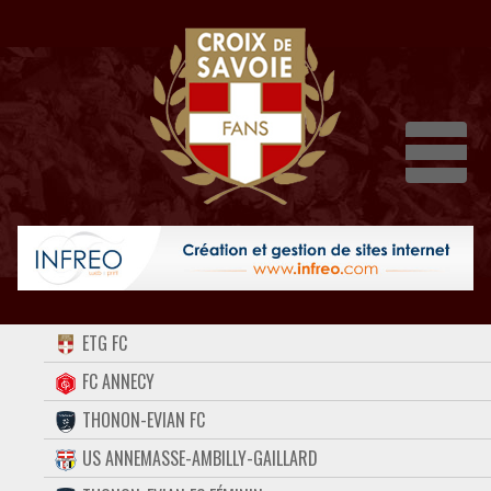
Dépli
ACCUEIL
ETG FC
FORUM
FC ANNECY
THONON-EVIAN FC
CONTACT
US ANNEMASSE-AMBILLY-GAILLARD
FACEBOOK