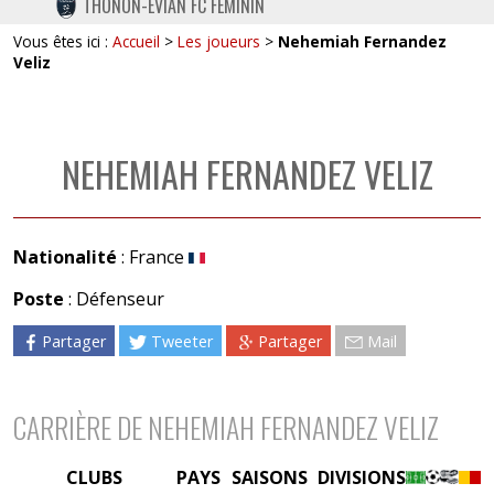
THONON-EVIAN FC FÉMININ
TWITTER
Vous êtes ici :
Accueil
>
Les joueurs
>
Nehemiah Fernandez
INSTAGRAM
Veliz
NEHEMIAH FERNANDEZ VELIZ
Nationalité
: France
Poste
: Défenseur
Partager
Tweeter
Partager
Mail
CARRIÈRE DE NEHEMIAH FERNANDEZ VELIZ
CLUBS
PAYS
SAISONS
DIVISIONS