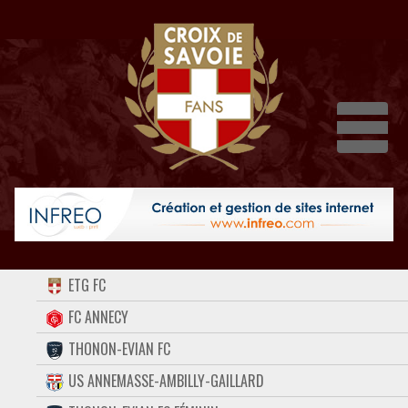
Dépli
ACCUEIL
ETG FC
FORUM
FC ANNECY
THONON-EVIAN FC
CONTACT
US ANNEMASSE-AMBILLY-GAILLARD
FACEBOOK