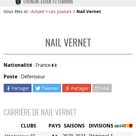
THONON-EVIAN FC FÉMININ
TWITTER
Vous êtes ici :
Accueil
>
Les joueurs
>
Nail Vernet
INSTAGRAM
NAIL VERNET
Nationalité
: France
Poste
: Défenseur
Partager
Tweeter
Partager
Mail
CARRIÈRE DE NAIL VERNET
CLUBS
PAYS
SAISONS
DIVISIONS
2020-2021
Régional 1