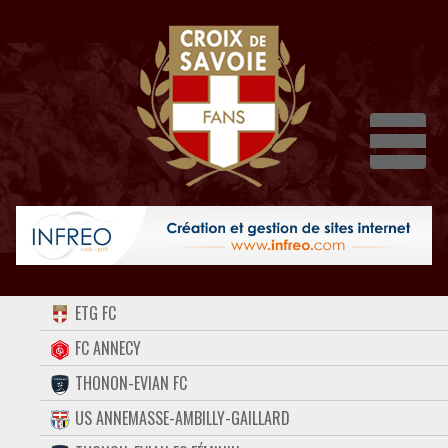
Dépli
ACCUEIL
ETG FC
FORUM
FC ANNECY
THONON-EVIAN FC
CONTACT
US ANNEMASSE-AMBILLY-GAILLARD
FACEBOOK