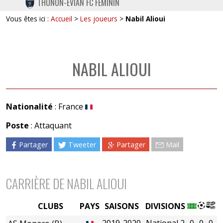
THONON-EVIAN FC FÉMININ
TWITTER
Vous êtes ici :
Accueil
>
Les joueurs
>
Nabil Alioui
INSTAGRAM
NABIL ALIOUI
Nationalité
: France
Poste
: Attaquant
Partager
Tweeter
Partager
Mail
CARRIÈRE DE NABIL ALIOUI
CLUBS
PAYS
SAISONS
DIVISIONS
2019-2020
National 2
0
0
0
0