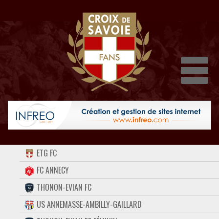
Dépli
ACCUEIL
ETG FC
FORUM
FC ANNECY
THONON-EVIAN FC
CONTACT
US ANNEMASSE-AMBILLY-GAILLARD
FACEBOOK