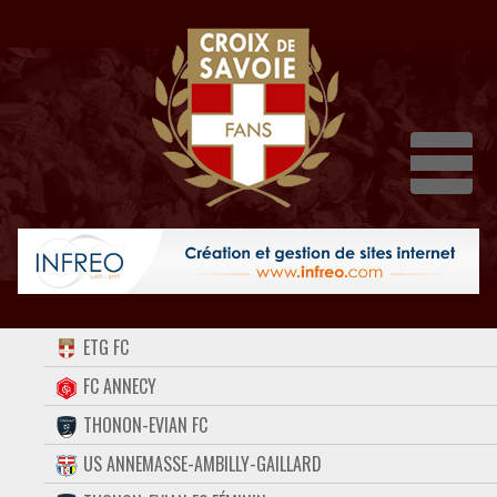
Dépli
ACCUEIL
ETG FC
FORUM
FC ANNECY
THONON-EVIAN FC
CONTACT
US ANNEMASSE-AMBILLY-GAILLARD
FACEBOOK