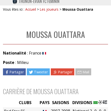
THONON-EVIAN FC FÉMININ
TWITTER
Vous êtes ici :
Accueil
>
Les joueurs
>
Moussa Ouattara
INSTAGRAM
MOUSSA OUATTARA
Nationalité
: France
Poste
: Milieu
Partager
Tweeter
Partager
Mail
CARRIÈRE DE MOUSSA OUATTARA
CLUBS
PAYS
SAISONS
DIVISIONS
2007-2008
National 2
0
0
0
0