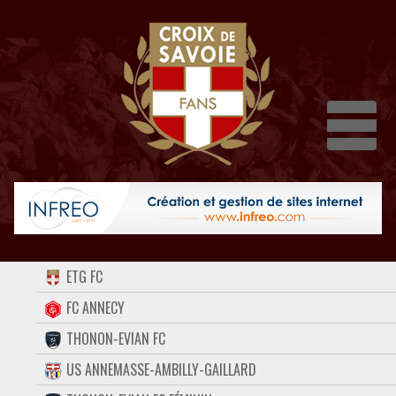
Dépli
ACCUEIL
ETG FC
FORUM
FC ANNECY
THONON-EVIAN FC
CONTACT
US ANNEMASSE-AMBILLY-GAILLARD
FACEBOOK