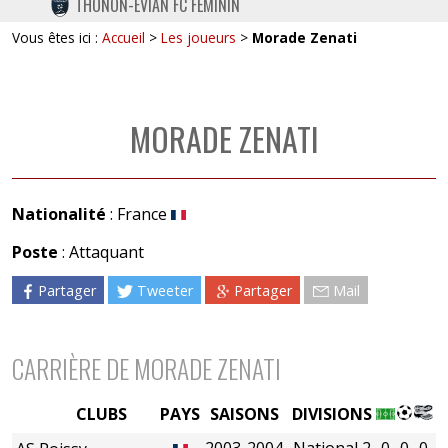
THONON-EVIAN FC FÉMININ
TWITTER
Vous êtes ici :
Accueil
>
Les joueurs
>
Morade Zenati
INSTAGRAM
MORADE ZENATI
Nationalité
: France
Poste
: Attaquant
Partager
Tweeter
Partager
Mail
CARRIÈRE DE MORADE ZENATI
CLUBS
PAYS
SAISONS
DIVISIONS
2003-2004
National 2
0
0
0
0