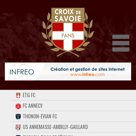
Dépli
ACCUEIL
ETG FC
FORUM
FC ANNECY
THONON-EVIAN FC
CONTACT
US ANNEMASSE-AMBILLY-GAILLARD
FACEBOOK