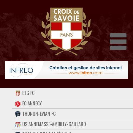
Dépli
ACCUEIL
ETG FC
FORUM
FC ANNECY
THONON-EVIAN FC
CONTACT
US ANNEMASSE-AMBILLY-GAILLARD
FACEBOOK