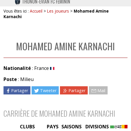
THONON-EVIAN FC FÉMININ
TWITTER
Vous êtes ici :
Accueil
>
Les joueurs
>
Mohamed Amine
INSTAGRAM
Karnachi
MOHAMED AMINE KARNACHI
Nationalité
: France
Poste
: Milieu
Partager
Tweeter
Partager
Mail
CARRIÈRE DE MOHAMED AMINE KARNACHI
CLUBS
PAYS
SAISONS
DIVISIONS