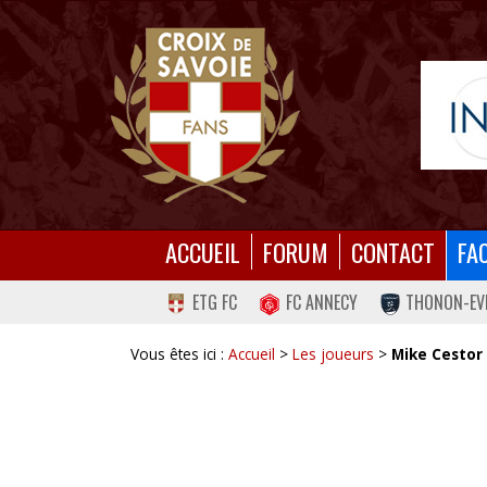
ACCUEIL
FORUM
CONTACT
FA
ETG FC
FC ANNECY
THONON-EV
Vous êtes ici :
Accueil
>
Les joueurs
>
Mike Cestor