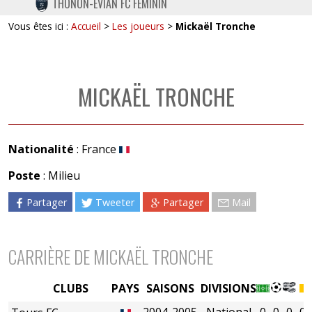
THONON-EVIAN FC FÉMININ
TWITTER
Vous êtes ici :
Accueil
>
Les joueurs
>
Mickaël Tronche
INSTAGRAM
MICKAËL TRONCHE
Nationalité
: France
Poste
: Milieu
Partager
Tweeter
Partager
Mail
CARRIÈRE DE MICKAËL TRONCHE
CLUBS
PAYS
SAISONS
DIVISIONS
2004-2005
National
0
0
0
0