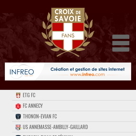
Dépli
ACCUEIL
ETG FC
FORUM
FC ANNECY
THONON-EVIAN FC
CONTACT
US ANNEMASSE-AMBILLY-GAILLARD
FACEBOOK