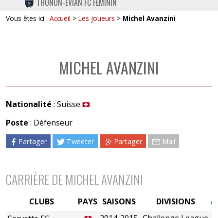
THONON-EVIAN FC FÉMININ
TWITTER
Vous êtes ici :
Accueil
>
Les joueurs
>
Michel Avanzini
INSTAGRAM
MICHEL AVANZINI
Nationalité
: Suisse
Poste
: Défenseur
Partager
Tweeter
Partager
Mail
CARRIÈRE DE MICHEL AVANZINI
CLUBS
PAYS
SAISONS
DIVISIONS
2014-2015
Challenge League