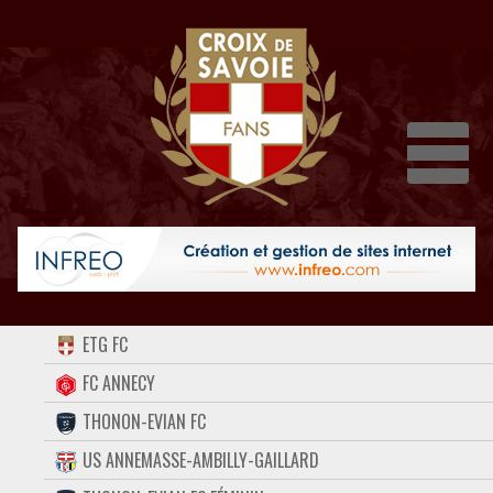
Dépli
ACCUEIL
ETG FC
FORUM
FC ANNECY
THONON-EVIAN FC
CONTACT
US ANNEMASSE-AMBILLY-GAILLARD
FACEBOOK