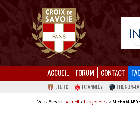
ACCUEIL
FORUM
CONTACT
FA
ETG FC
FC ANNECY
THONON-EV
Vous êtes ici :
Accueil
>
Les joueurs
>
Michaël N'Dr