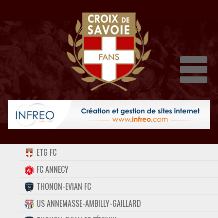
Dépli
ACCUEIL
ETG FC
FORUM
FC ANNECY
THONON-EVIAN FC
CONTACT
US ANNEMASSE-AMBILLY-GAILLARD
FACEBOOK