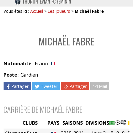
THONON-EVIAN FC FÉMININ
TWITTER
Vous êtes ici :
Accueil
>
Les joueurs
>
Michaël Fabre
INSTAGRAM
MICHAËL FABRE
Nationalité
: France
Poste
: Gardien
Partager
Tweeter
Partager
Mail
CARRIÈRE DE MICHAËL FABRE
CLUBS
PAYS
SAISONS
DIVISIONS
2010-2011
Ligue 2
0
0
0
0