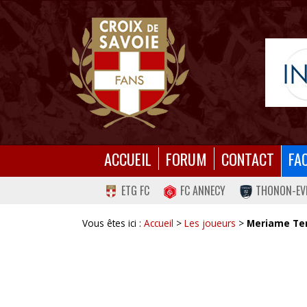
ACCUEIL
FORUM
CONTACT
FA
ETG FC
FC ANNECY
THONON-EV
Vous êtes ici :
Accueil
>
Les joueurs
>
Meriame Te