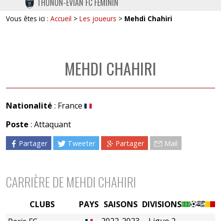
THONON-EVIAN FC FÉMININ
TWITTER
Vous êtes ici :
Accueil
>
Les joueurs
>
Mehdi Chahiri
INSTAGRAM
MEHDI CHAHIRI
Nationalité
: France
Poste
: Attaquant
Partager
Tweeter
Partager
Mail
CARRIÈRE DE MEHDI CHAHIRI
CLUBS
PAYS
SAISONS
DIVISIONS
2022-2023
Ligue 2