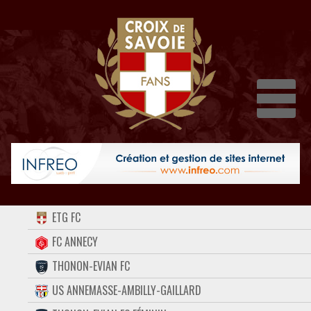
Dépli
ACCUEIL
ETG FC
FORUM
FC ANNECY
THONON-EVIAN FC
CONTACT
US ANNEMASSE-AMBILLY-GAILLARD
FACEBOOK