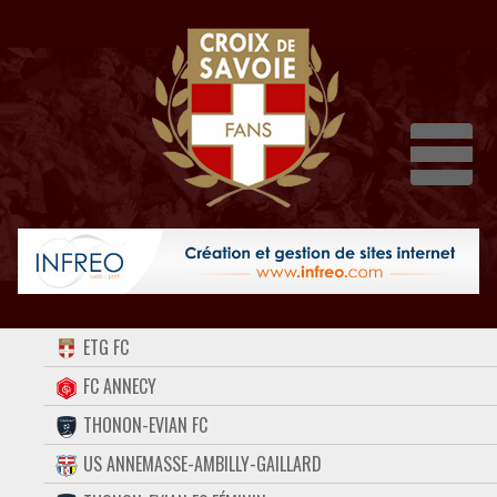
Dépli
ACCUEIL
ETG FC
FORUM
FC ANNECY
THONON-EVIAN FC
CONTACT
US ANNEMASSE-AMBILLY-GAILLARD
FACEBOOK