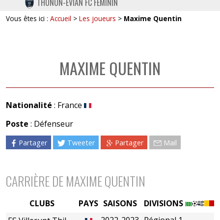
THONON-EVIAN FC FÉMININ
TWITTER
Vous êtes ici :
Accueil
>
Les joueurs
>
Maxime Quentin
INSTAGRAM
MAXIME QUENTIN
Nationalité
: France
Poste
: Défenseur
Partager
Tweeter
Partager
Mail
CARRIÈRE DE MAXIME QUENTIN
CLUBS
PAYS
SAISONS
DIVISIONS
2022-2023
Régional 1