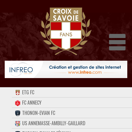
Dépli
ACCUEIL
ETG FC
FORUM
FC ANNECY
THONON-EVIAN FC
CONTACT
US ANNEMASSE-AMBILLY-GAILLARD
FACEBOOK