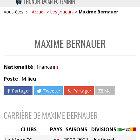
THONON-EVIAN FC FÉMININ
TWITTER
Vous êtes ici :
Accueil
>
Les joueurs
>
Maxime Bernauer
INSTAGRAM
MAXIME BERNAUER
Nationalité
: France
Poste
: Milieu
Partager
Tweeter
Partager
Mail
CARRIÈRE DE MAXIME BERNAUER
CLUBS
PAYS
SAISONS
DIVISIONS
2020-2021
National