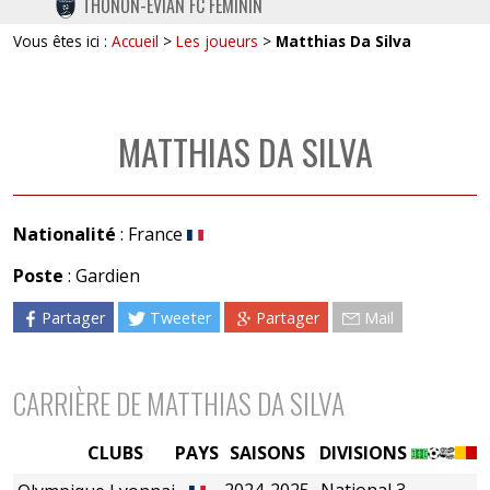
THONON-EVIAN FC FÉMININ
TWITTER
Vous êtes ici :
Accueil
>
Les joueurs
>
Matthias Da Silva
INSTAGRAM
MATTHIAS DA SILVA
Nationalité
: France
Poste
: Gardien
Partager
Tweeter
Partager
Mail
CARRIÈRE DE MATTHIAS DA SILVA
CLUBS
PAYS
SAISONS
DIVISIONS
2024-2025
National 3