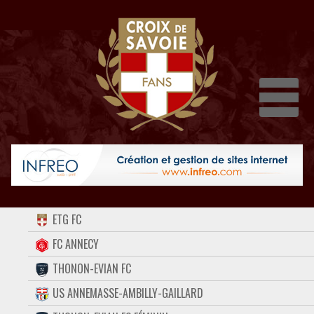
Dépli
ACCUEIL
ETG FC
FORUM
FC ANNECY
THONON-EVIAN FC
CONTACT
US ANNEMASSE-AMBILLY-GAILLARD
FACEBOOK