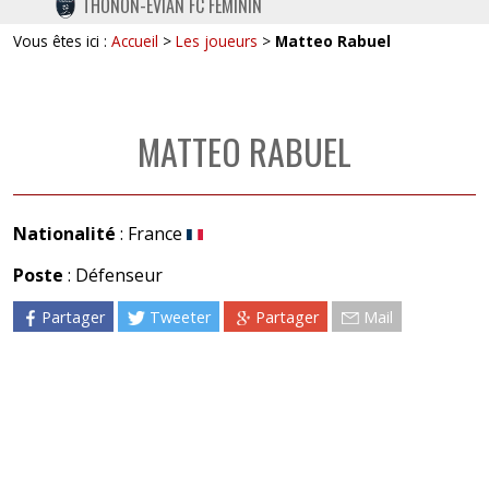
THONON-EVIAN FC FÉMININ
TWITTER
Vous êtes ici :
Accueil
>
Les joueurs
>
Matteo Rabuel
INSTAGRAM
MATTEO RABUEL
Nationalité
: France
Poste
: Défenseur
Partager
Tweeter
Partager
Mail