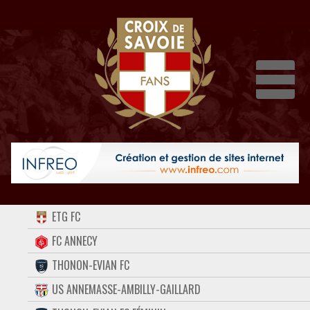
Dépli
ACCUEIL
ETG FC
FORUM
FC ANNECY
THONON-EVIAN FC
CONTACT
US ANNEMASSE-AMBILLY-GAILLARD
FACEBOOK