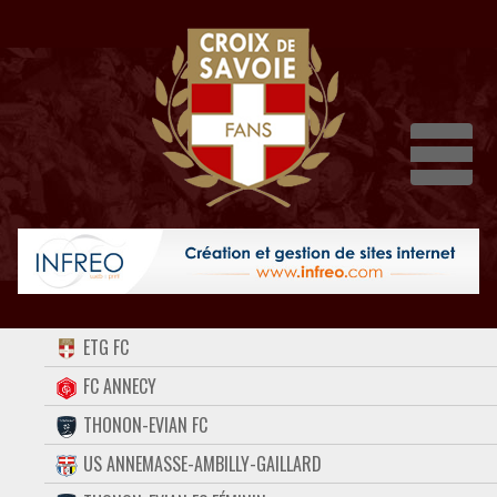
Dépli
ACCUEIL
ETG FC
FORUM
FC ANNECY
THONON-EVIAN FC
CONTACT
US ANNEMASSE-AMBILLY-GAILLARD
FACEBOOK