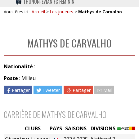
THONON-EVIAN FC FÉMININ
TWITTER
Vous êtes ici :
Accueil
>
Les joueurs
>
Mathys de Carvalho
INSTAGRAM
MATHYS DE CARVALHO
Nationalité
:
Poste
: Milieu
Partager
Tweeter
Partager
Mail
CARRIÈRE DE MATHYS DE CARVALHO
CLUBS
PAYS
SAISONS
DIVISIONS
2024-2025
National 3