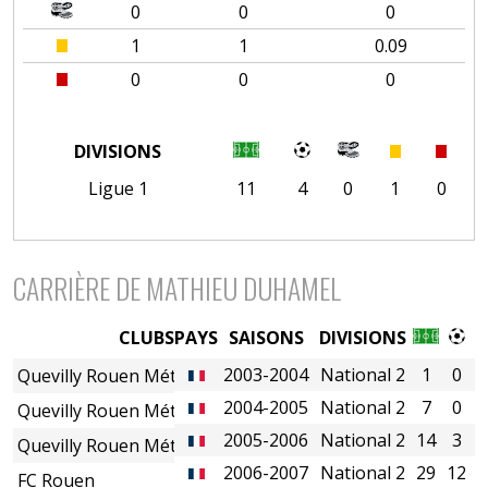
0
0
0
1
1
0.09
0
0
0
DIVISIONS
Ligue 1
11
4
0
1
0
CARRIÈRE DE MATHIEU DUHAMEL
CLUBS
PAYS
SAISONS
DIVISIONS
2003-2004
National 2
1
0
Quevilly Rouen Métropole
2004-2005
National 2
7
0
Quevilly Rouen Métropole
2005-2006
National 2
14
3
Quevilly Rouen Métropole
2006-2007
National 2
29
12
FC Rouen