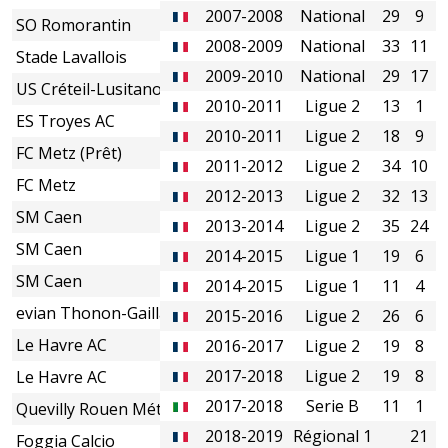
2007-2008
National
29
9
SO Romorantin
2008-2009
National
33
11
Stade Lavallois
2009-2010
National
29
17
US Créteil-Lusitanos
2010-2011
Ligue 2
13
1
ES Troyes AC
2010-2011
Ligue 2
18
9
FC Metz (Prêt)
2011-2012
Ligue 2
34
10
FC Metz
2012-2013
Ligue 2
32
13
SM Caen
2013-2014
Ligue 2
35
24
SM Caen
2014-2015
Ligue 1
19
6
SM Caen
2014-2015
Ligue 1
11
4
evian Thonon-Gaillard FC (Prêt)
2015-2016
Ligue 2
26
6
Le Havre AC
2016-2017
Ligue 2
19
8
2017-2018
Ligue 2
19
8
Le Havre AC
2017-2018
Serie B
11
1
Quevilly Rouen Métropole
2018-2019
Régional 1
21
1
Foggia Calcio