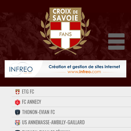
Dépli
ACCUEIL
ETG FC
FORUM
FC ANNECY
THONON-EVIAN FC
CONTACT
US ANNEMASSE-AMBILLY-GAILLARD
FACEBOOK