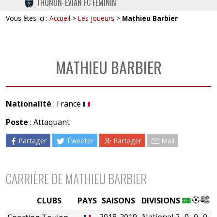
THONON-EVIAN FC FÉMININ
TWITTER
Vous êtes ici :
Accueil
>
Les joueurs
>
Mathieu Barbier
INSTAGRAM
MATHIEU BARBIER
Nationalité
: France
Poste
: Attaquant
Partager
Tweeter
Partager
Mail
CARRIÈRE DE MATHIEU BARBIER
CLUBS
PAYS
SAISONS
DIVISIONS
2018-2019
National 2
0
0
0
0