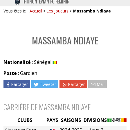
THONON-EVIAN FC FÉMININ
TWITTER
Vous êtes ici :
Accueil
>
Les joueurs
>
Massamba Ndiaye
INSTAGRAM
MASSAMBA NDIAYE
Nationalité
: Sénégal
Poste
: Gardien
Partager
Tweeter
Partager
Mail
CARRIÈRE DE MASSAMBA NDIAYE
CLUBS
PAYS
SAISONS
DIVISIONS
2024-2025
Ligue 2