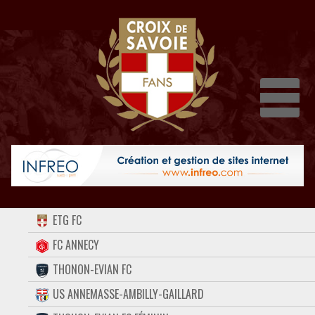
Dépli
ACCUEIL
ETG FC
FORUM
FC ANNECY
THONON-EVIAN FC
CONTACT
US ANNEMASSE-AMBILLY-GAILLARD
FACEBOOK