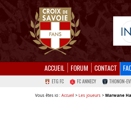
ACCUEIL
FORUM
CONTACT
FA
ETG FC
FC ANNECY
THONON-EV
Vous êtes ici :
Accueil
>
Les joueurs
>
Marwane H