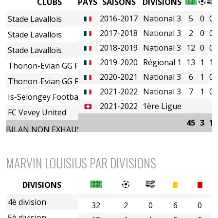
CLUBS
PAYS
SAISONS
DIVISIONS
2016-2017
National 3
5
0
0
Stade Lavallois
2017-2018
National 3
2
0
0
Stade Lavallois
2018-2019
National 3
12
0
0
Stade Lavallois
2019-2020
Régional 1
13
1
1
Thonon-Evian GG FC
2020-2021
National 3
6
1
0
Thonon-Evian GG FC
2021-2022
National 3
7
1
0
Is-Selongey Football
2021-2022
1ère Ligue
FC Vevey United
45
3
1
BILAN NON EXHAUSTIF
MARVIN LOUISIUS PAR DIVISIONS
DIVISIONS
4è division
32
2
0
6
0
5è division