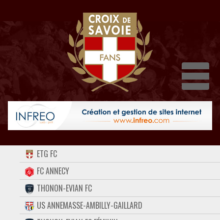
Dépli
ACCUEIL
ETG FC
FORUM
FC ANNECY
THONON-EVIAN FC
CONTACT
US ANNEMASSE-AMBILLY-GAILLARD
FACEBOOK