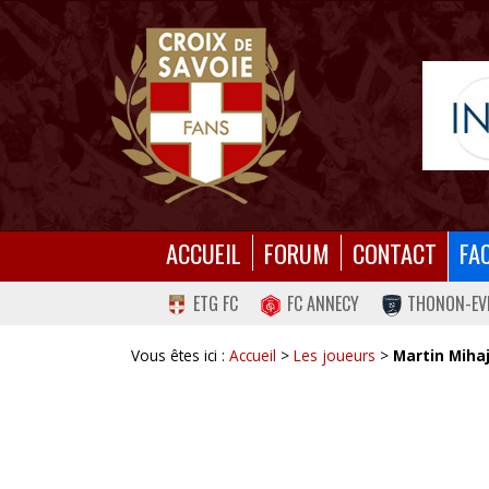
ACCUEIL
FORUM
CONTACT
FA
ETG FC
FC ANNECY
THONON-EV
Vous êtes ici :
Accueil
>
Les joueurs
>
Martin Mihaj