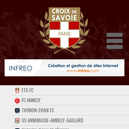
Dépli
ACCUEIL
ETG FC
FORUM
FC ANNECY
THONON-EVIAN FC
CONTACT
US ANNEMASSE-AMBILLY-GAILLARD
FACEBOOK