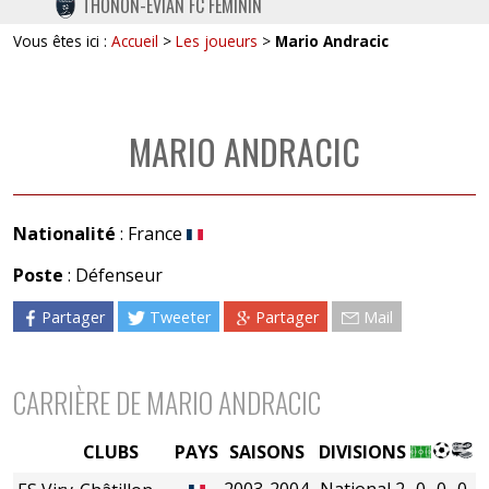
THONON-EVIAN FC FÉMININ
TWITTER
Vous êtes ici :
Accueil
>
Les joueurs
>
Mario Andracic
INSTAGRAM
MARIO ANDRACIC
Nationalité
: France
Poste
: Défenseur
Partager
Tweeter
Partager
Mail
CARRIÈRE DE MARIO ANDRACIC
CLUBS
PAYS
SAISONS
DIVISIONS
2003-2004
National 2
0
0
0
0