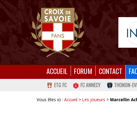
ACCUEIL
FORUM
CONTACT
FA
ETG FC
FC ANNECY
THONON-EV
Vous êtes ici :
Accueil
>
Les joueurs
>
Marcellin Ac