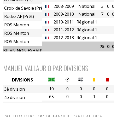
2008-2009
National
3
0
0
Croix de Savoie (Prêt)
2009-2010
National
7
0
0
Rodez AF (Prêt)
2010-2011
Régional 1
ROS Menton
2011-2012
Régional 1
ROS Menton
2012-2013
Régional 1
ROS Menton
75
0
0
BILAN NON EXHAUSTIF
MANUEL VALLAURIO PAR DIVISIONS
DIVISIONS
10
0
0
0
0
3è division
65
0
0
1
0
4è division
6è division