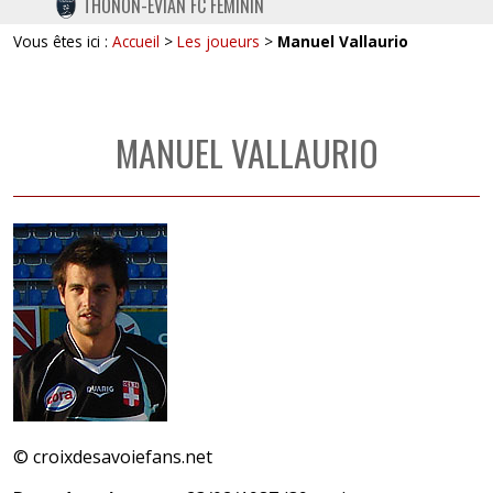
THONON-EVIAN FC FÉMININ
TWITTER
Vous êtes ici :
Accueil
>
Les joueurs
>
Manuel Vallaurio
INSTAGRAM
MANUEL VALLAURIO
© croixdesavoiefans.net