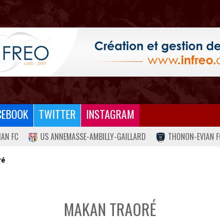
CEBOOK
TWITTER
INSTAGRAM
IAN FC
US ANNEMASSE-AMBILLY-GAILLARD
THONON-EVIAN F
ré
MAKAN TRAORÉ