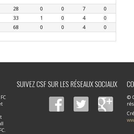
28
0
0
7
0
33
1
0
4
0
68
0
0
4
0
SUIVEZ CSF SUR LES RÉSEAUX SOCIAUX
CO
 FC
© C
et
ré
Cré
t
ww
ll
FC.