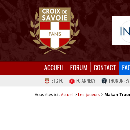
ACCUEIL
FORUM
CONTACT
FA
ETG FC
FC ANNECY
THONON-EV
Vous êtes ici :
Accueil
>
Les joueurs
>
Makan Trao