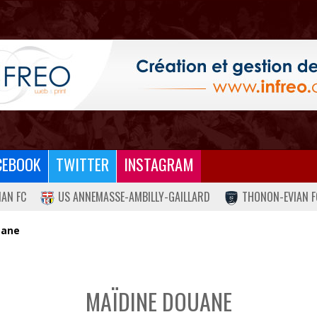
CEBOOK
TWITTER
INSTAGRAM
IAN FC
US ANNEMASSE-AMBILLY-GAILLARD
THONON-EVIAN F
uane
MAÏDINE DOUANE