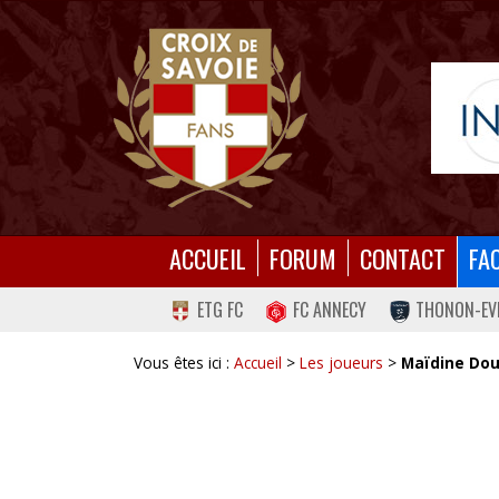
ACCUEIL
FORUM
CONTACT
FA
ETG FC
FC ANNECY
THONON-EV
Vous êtes ici :
Accueil
>
Les joueurs
>
Maïdine Do