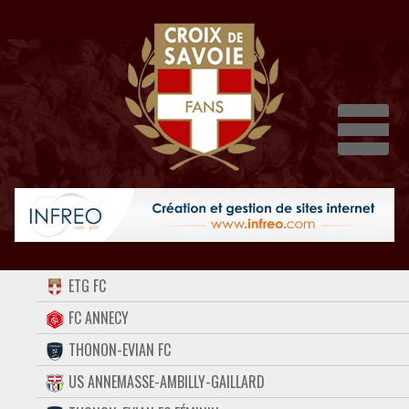
Dépli
ACCUEIL
ETG FC
FORUM
FC ANNECY
THONON-EVIAN FC
CONTACT
US ANNEMASSE-AMBILLY-GAILLARD
FACEBOOK