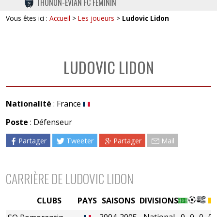
THONON-EVIAN FC FÉMININ
TWITTER
Vous êtes ici :
Accueil
>
Les joueurs
>
Ludovic Lidon
INSTAGRAM
LUDOVIC LIDON
Nationalité
: France
Poste
: Défenseur
Partager
Tweeter
Partager
Mail
CARRIÈRE DE LUDOVIC LIDON
CLUBS
PAYS
SAISONS
DIVISIONS
2004-2005
National
0
0
0
0