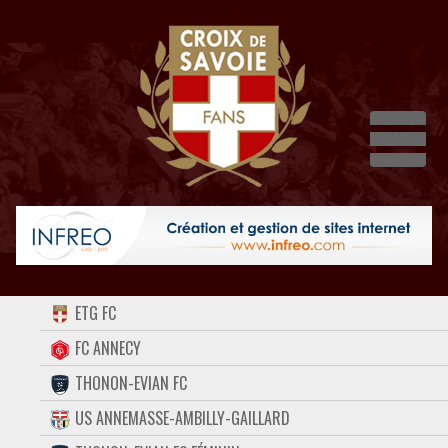
Dépli
ACCUEIL
ETG FC
FORUM
FC ANNECY
THONON-EVIAN FC
CONTACT
US ANNEMASSE-AMBILLY-GAILLARD
FACEBOOK