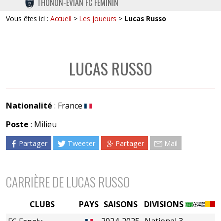
THONON-EVIAN FC FÉMININ
TWITTER
Vous êtes ici :
Accueil
>
Les joueurs
>
Lucas Russo
INSTAGRAM
LUCAS RUSSO
Nationalité
: France
Poste
: Milieu
Partager
Tweeter
Partager
Mail
CARRIÈRE DE LUCAS RUSSO
CLUBS
PAYS
SAISONS
DIVISIONS
2024-2025
National 3