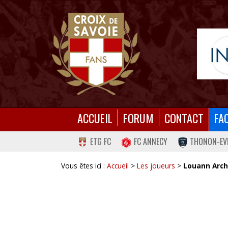
ACCUEIL
FORUM
CONTACT
FA
ETG FC
FC ANNECY
THONON-EV
Vous êtes ici :
Accueil
>
Les joueurs
>
Louann Arch