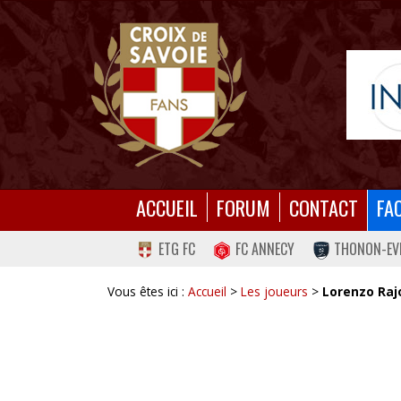
ACCUEIL
FORUM
CONTACT
FA
ETG FC
FC ANNECY
THONON-EV
Vous êtes ici :
Accueil
>
Les joueurs
>
Lorenzo Raj