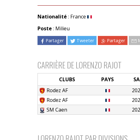
Nationalité
: France
Poste
: Milieu
Partager
Tweeter
Partager
CARRIÈRE DE LORENZO RAJOT
CLUBS
PAYS
SA
Rodez AF
20
Rodez AF
20
SM Caen
20
LORENZO RAJOT PAR DIVISIONS